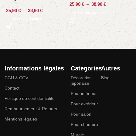
25,90
€
–
38,90
€
25,90
€
–
38,90
€
2
Choix des options
Choix des options
Informations légales
Categories
Autres
CGU & CGV
Décoration
Blog
japonaise
Contact
Pour intérieur
Politique de confidentialité
Pour extérieur
Remboursement & Retours
Pour salon
Mentions légales
Pour chambre
Murale