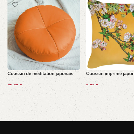
Coussin de méditation japonais
Coussin imprimé japon
35,90
€
9,90
€
Choix des options
Ajouter au panier