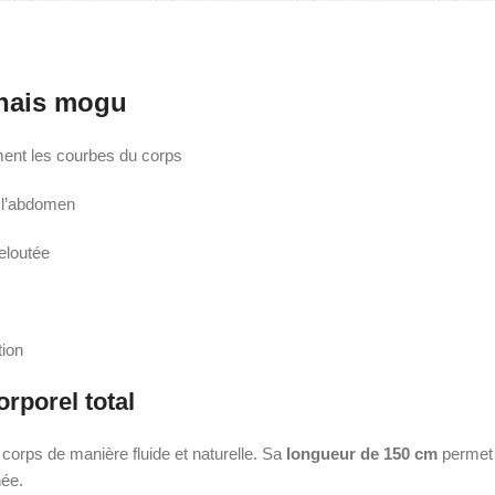
onais mogu
ment les courbes du corps
u l’abdomen
eloutée
tion
rporel total
corps de manière fluide et naturelle. Sa
longueur de 150 cm
permet 
née.