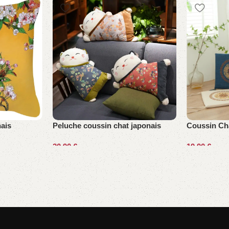
ais
Peluche coussin chat japonais
Coussin Ch
20,90
€
19,90
€
Choix des options
Choix des o