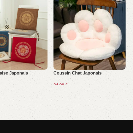
aise Japonais
Coussin Chat Japonais
34,90
€
ptions
Choix des options